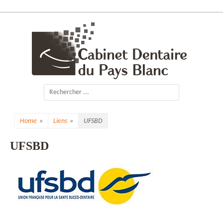
Skip
to
content
Cabinet Dentaire
du Pays Blanc
Search
for:
Home
»
Liens
»
UFSBD
UFSBD